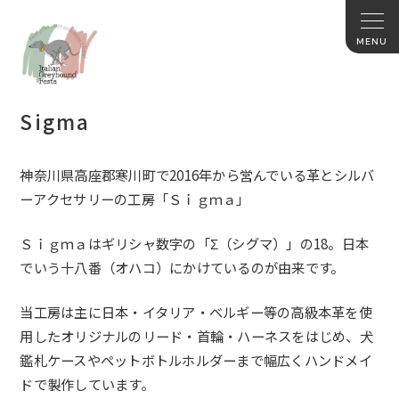
Sigma
神奈川県高座郡寒川町で2016年から営んでいる革とシルバ
ーア
クセサリーの工房「Ｓｉｇｍａ」
Ｓｉｇｍａはギリシャ数字の「Σ（シグマ）」の18。
日本
でいう十八番（オハコ）にかけているのが由来です。
当工房は主に日本・イタリア・
ベルギー等の高級本革を使
用したオリジナルのリード・首輪・
ハーネスをはじめ、
犬
鑑札ケースやペットボトルホルダーまで幅広くハンドメイ
ドで製
作しています。