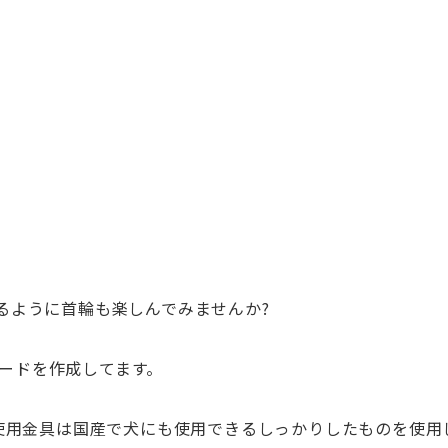
るよ
うに首輪も楽しんでみませんか?
リー
ドを作成してます。
使
用金具は国産で犬にも使用できるしっかりしたものを使
用