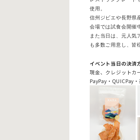
使用。
信州ジビエや長野県
会場では試食会開催
また当日は、
元人気
も多数ご用意し、
皆
イベント当日の決済
現金、クレジットカード（V
PayPay・
QUICPay