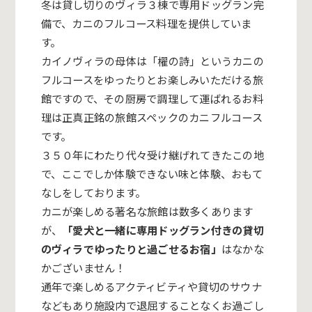
冬は貸し切りのヴィラ３棟で専用ドッグラン完
備で、カニのフルコース料理を提供していま
す。
カイノヴィラの母体は「櫂の詩」
というカニの
フルコースをゆったりとお楽しみいただける旅
館です
ので、
その厨房で調理して運ばれるお料
理は正真正銘の旅館スペックのカニフルコース
です。
３５０年にわたり代々受け継げれてきたこの地
で、
ここでしか体験できない味と体験、おもて
なしをしております。
カニが楽しめる著名な旅館は数多くあります
が、
「愛犬と一緒に専用ドッグラン付きの貸切
のヴィラでゆったりと過ごせるお
宿」
はなかな
かございません！
通年で楽しめるアクティビティや貸切のサウナ
などもあり施設内で
退屈することなくお過ごし