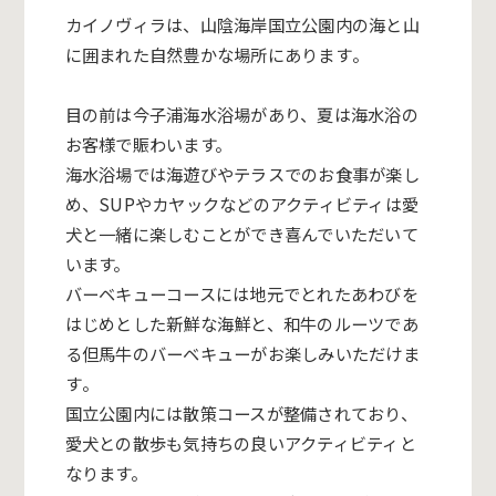
カイノヴィラは、
山陰海岸国立公園内の海と山
に囲まれた自然豊かな場所にあります
。
目の前は今子浦海水浴場があり、
夏は海水浴の
お客様で賑わいます。
海水浴場では海遊びやテラスでのお食事が楽し
め、
SUPやカヤックなどのアクティビティは愛
犬と一緒に楽し
むことができ喜んでいただいて
います。
バーベキューコースには地元でとれたあわびを
はじめとした新鮮な
海鮮と、
和牛のルーツであ
る但馬牛のバーベキューがお楽しみいただけま
す
。
国立公園内には散策コースが整備されており、
愛犬との散歩も気持ちの良いアクティビティと
なります。