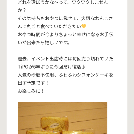
どれを選ぼうかな～って、ワクワクしません
か？
その気持ちもおやつに載せて、
大切なわんこさ
んに丸ごと食べていただきたい
おやつ時間が今よりちょっと幸せになるお手伝
いが出来たら嬉しい
です。
過去、
イベント出店時には毎回売り切れていた
TiPOが6年ぶりに今回
だけ復活♪
人気の砂糖不使用、ふわふわシフォンケーキを
出す予定です！
お楽しみに！