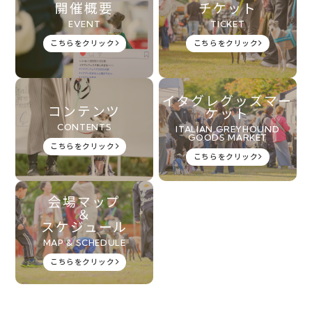
開催概要
チケット
EVENT
TICKET
こちらをクリック
こちらをクリック
イタグレグッズマー
コンテンツ
ケット
CONTENTS
ITALIAN GREYHOUND
GOODS MARKET
こちらをクリック
こちらをクリック
会場マップ
＆
スケジュール
MAP & SCHEDULE
こちらをクリック