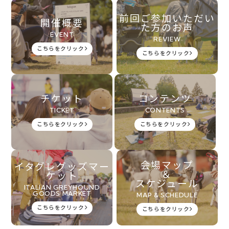
前回ご参加いただい
開催概要
た方のお声
EVENT
REVIEW
こちらをクリック
こちらをクリック
チケット
コンテンツ
TICKET
CONTENTS
こちらをクリック
こちらをクリック
会場マップ
イタグレグッズマー
＆
ケット
スケジュール
ITALIAN GREYHOUND
GOODS MARKET
MAP & SCHEDULE
こちらをクリック
こちらをクリック